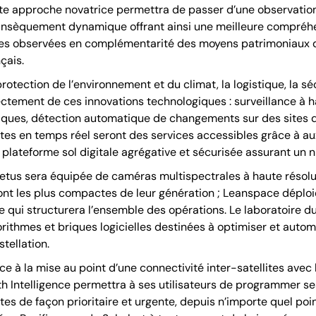
te approche novatrice permettra de passer d’une observation
rinsèquement dynamique offrant ainsi une meilleure compré
es observées en complémentarité des moyens patrimoniaux dé
çais.
protection de l’environnement et du climat, la logistique, la sé
ectement de ces innovations technologiques : surveillance à h
tiques, détection automatique de changements sur des sites 
rtes en temps réel seront des services accessibles grâce à a
 plateforme sol digitale agrégative et sécurisée assurant un 
etus sera équipée de caméras multispectrales à haute résolu
ont les plus compactes de leur génération ; Leanspace déploie
le qui structurera l’ensemble des opérations. Le laboratoire
orithmes et briques logicielles destinées à optimiser et autom
tellation.
ce à la mise au point d’une connectivité inter-satellites avec
th Intelligence permettra à ses utilisateurs de programmer se
rtes de façon prioritaire et urgente, depuis n’importe quel poi