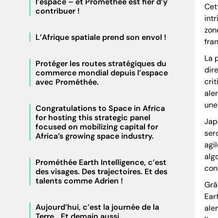
l’espace – et Prométhée est fier d’y
Cet
contribuer !
int
zon
L’Afrique spatiale prend son envol !
fran
La 
Protéger les routes stratégiques du
dir
commerce mondial depuis l’espace
cri
avec Prométhée.
ale
une
Congratulations to Space in Africa
for hosting this strategic panel
Jap
focused on mobilizing capital for
ser
Africa’s growing space industry.
agi
alg
Prométhée Earth Intelligence, c’est
cons
des visages. Des trajectoires. Et des
talents comme Adrien !
Grâ
Ear
Aujourd’hui, c’est la journée de la
ale
Terre… Et demain aussi.