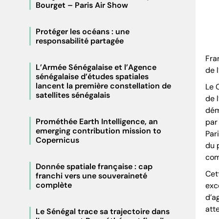
Bourget – Paris Air Show
Protéger les océans : une
responsabilité partagée
Fra
L’Armée Sénégalaise et l’Agence
de 
sénégalaise d’études spatiales
lancent la première constellation de
Le 
satellites sénégalais
de 
dém
Prométhée Earth Intelligence, an
par
emerging contribution mission to
Par
Copernicus
du 
com
Donnée spatiale française : cap
Cet
franchi vers une souveraineté
complète
exc
d’a
att
Le Sénégal trace sa trajectoire dans