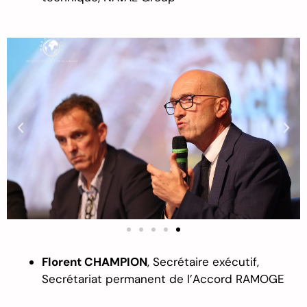
Flor
e
n
t
C
HAMPION
,
Secrétaire exécutif,
Secrétariat permanent de l’Accord RAMOGE