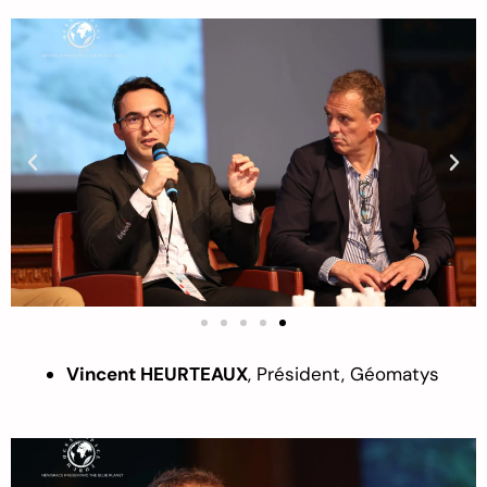
Vincent HEURTEAUX
,
Président,
Gé
omat
ys