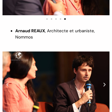
Arnaud REAUX
,
Architect
e et urbaniste
,
N
ommos