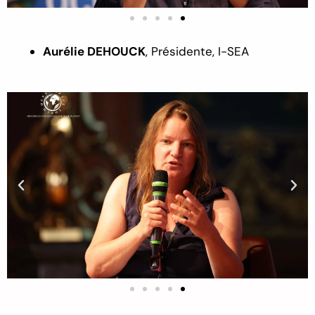
Aurélie DEHOUCK
,
Présidente
,
I
-SEA