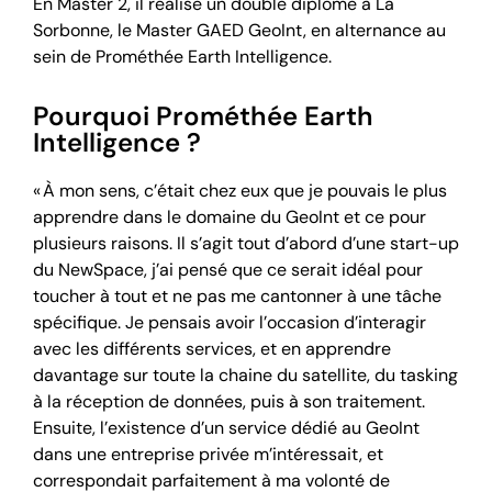
En Master 2, il réalise un double diplôme à La
Sorbonne, le Master GAED GeoInt, en alternance au
sein de Prométhée Earth Intelligence.
Pourquoi Prométhée Earth
Intelligence ?
« À
mon sens
,
c’était chez eux que je pouvais le plus
apprendre dans le domaine du
G
e
oInt
et ce pour
plusieurs raisons.
I
l s’agit
tout d’abord
d’une start-up
du
NewSpace
,
j’ai pensé que ce serait idéal pour
toucher à tout et ne pas me cantonner à une tâche
spécifique.
Je pensais avoir l’occasion d’interagir
avec les différents services, et en apprendre
davantage sur tout
e
la chaine du satellite, du
tasking
à la réception de données, puis à son traitement.
Ensuite, l’existence d’un service dédié au
GeoInt
dans
une entreprise privée
m’intéressait, et
correspondait parfaitement à ma volonté de