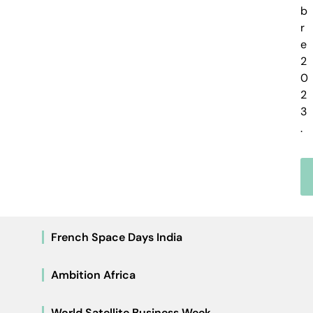
b
r
e
2
0
2
3
.
French Space Days India
Ambition Africa
World Satellite Business Week